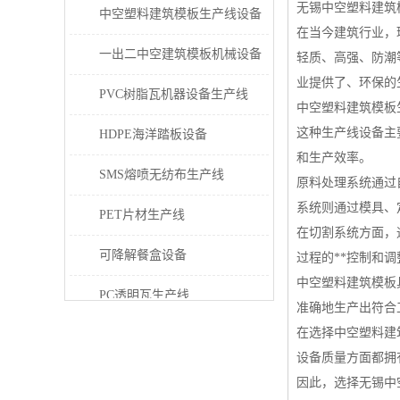
无锡中空塑料建筑
中空塑料建筑模板生产线设备
在当今建筑行业，
一出二中空建筑模板机械设备
轻质、高强、防潮
业提供了、环保的
PVC树脂瓦机器设备生产线
中空塑料建筑模板
这种生产线设备主
HDPE海洋踏板设备
和生产效率。
SMS熔喷无纺布生产线
原料处理系统通过
系统则通过模具、
PET片材生产线
在切割系统方面，
可降解餐盒设备
过程的**控制和
中空塑料建筑模板
PC透明瓦生产线
准确地生产出符合
在选择中空塑料建
PVC/PE/PPR 管材生产线
设备质量方面都拥
三层共挤塑料建筑模板设备
因此，选择无锡中