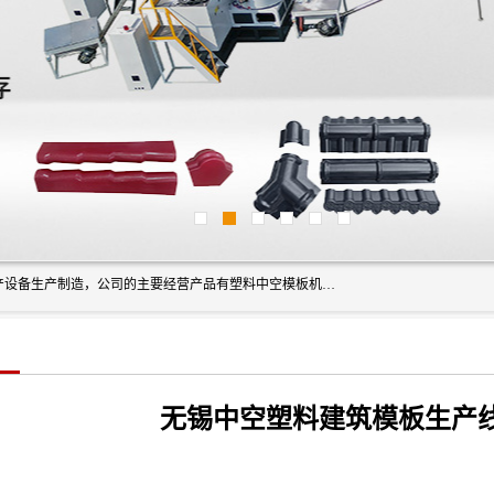
艾斯曼(张家港)技术工程设备有限公司是一家以新型建材生产设备生产制造，公司的主要经营产品有塑料中空模板机器、PET片材设备、可降解餐盒设备、树脂瓦设备、管材生产线、琉璃瓦设备等，艾斯曼机械在国内及国外享有较高盛誉拥有众多长期合作的老客户。
无锡中空塑料建筑模板生产