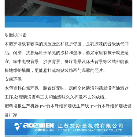
耐磨|抗冲击
木塑护墙板有较高的抗压强度和抗折强度，是乳胶漆的晋级换代商
品。耐磨、抗损远胜于罕见的涂料和壁纸，假如家里有孩子就更适
宜。家中电视背景、沙发背景、餐厅背景及床头背景等区域都能很
棒地维护墙面，更能悬挂或粘贴装饰画与温馨的照片。
安康环保
木塑资料自然环保，装置好无味。房间全体装潢的话就没有油漆这
工序,处理装潢资料工夫和油漆味久久挥发不去的成绩。
塑料墙板生产机器 pvc竹木纤维护墙板生产线_pvc竹木纤维护墙板设
备厂家