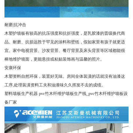
耐磨|抗冲击
木塑护墙板有较高的抗压强度和抗折强度，是乳胶漆的晋级换代商
品。耐磨、抗损远胜于罕见的涂料和壁纸，假如家里有孩子就更适
宜。家中电视背景、沙发背景、餐厅背景及床头背景等区域都能很
棒地维护墙面，更能悬挂或粘贴装饰画与温馨的照片。
安康环保
木塑资料自然环保，装置好无味。房间全体装潢的话就没有油漆这
工序,处理装潢资料工夫和油漆味久久挥发不去的成绩。
塑料墙板生产机器 pvc竹木纤维护墙板生产线_pvc竹木纤维护墙板设
备厂家