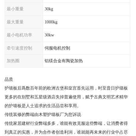
最小重量
30kg
最大重量
1000kg
最小电机功率
30kw
牵引速度控制
伺服电机控制
加热圈
铝镁合金有陶瓷加热
品质
护墙板后爲数百年前的欧洲古堡和皇宫首先运用，时至昔日护墙板
更多的在别墅和五星级酒店失掉普遍使用，赋予古典文明艺术精华
的护墙板是人士追求的生活品尝和享用。
传统装修的弊端由木塑护墙板厂为您诉说
传统家居建材行业弊端多多，谁能有效克服这些弊端，让消费者得
到真正的实惠，并为合作者创造利润，谁就能再未来的行业中占尽