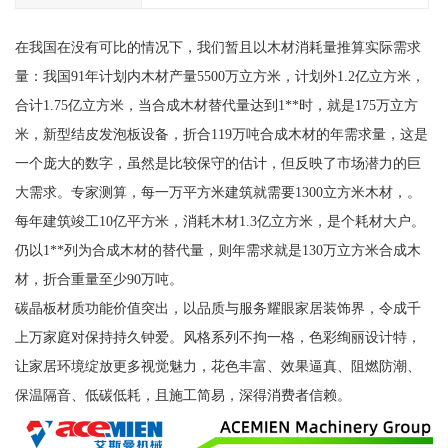
在我国在没有可比的情况下，我们暂且以木材消耗量推算实际需求
量：我国91年计划内木材产量5500万立方米，计划外1.2亿立方米，
合计1.75亿立方米，当合成木材替代量达到1**时，就是175万立方
米，新型结皮发泡板设备，折合119万吨合成木材的年需求量，这是
一个庞大的数字，虽然是比较保守的估计，但反映了市场潜力的巨
大需求。专家测算，每一万平方米建筑就需要1300立方米木材，。
每年建筑竣工10亿平方米，消耗木材1.3亿立方米，是个耗材大户。
仍以1**列为合成木材的替代量，则年需求就是130万立方米合成木
材，折合重量至少90万吨。
碳晶板材质功能价值突出，以品质与服务耀眼家居装饰界，令成千
上万家庭对保持持久钟爱。风格系列不拘一格，色彩绚丽设计特，
让家居环境绽放更多视觉魅力，花色丰富、效果逼真、阻燃防潮、
保温隔音、低碳低耗，且施工简易，深得消费者信赖。