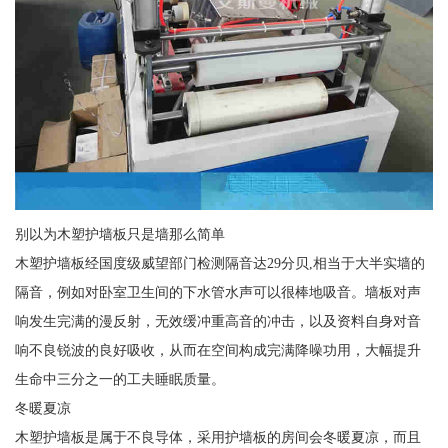
别以为木塑护墙板只是墙那么简单
木塑护墙板经国度级威望部门检测隔音达29分贝,相当于大半实墙的
隔音，例如对卧室卫生间的下水管水声可以很棒地吸音。墙板对声
响发生完满的漫反射，无效缓冲重高音的冲击，以及资料自身对音
响不良锐波的良好吸收，从而在空间构成完满降噪功用，大幅提升
生命中三分之一的工夫睡眠质量。
冬暖夏凉
木塑护墙板是属于不良导体，采用护墙板的房间会冬暖夏凉，而且