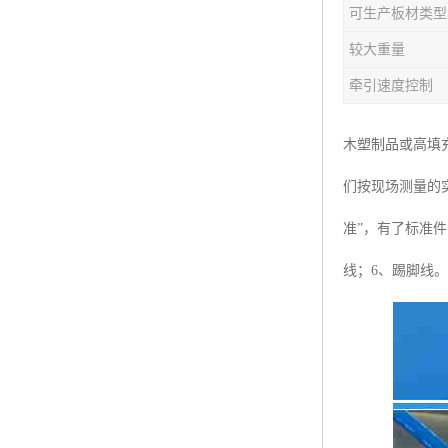
可生产板材类型
塑料板材生产线
较大重量
碳晶板生产线
牵引速度控制
长城板设备
木塑制品或高填
PET片材设备
们按现场测量的
树脂瓦设备
准”，有了标准
琉璃瓦设备
线；6、踢脚线。
塑料中空模板机器
管材生产线