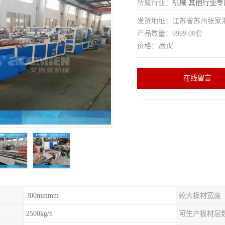
所属行业：
机械
其他行业专
发货地址：江苏省苏州张家
产品数量：9999.00套
价格：
面议
在线留言
300mmmm
较大板材宽度
2500kg/h
可生产板材层