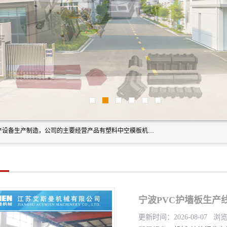
艾斯曼(张家港)技术工程设备有限公司是一家以新型建材生产设备生产制造，公司的主要经营产品有塑料中空模板机器、PET片材设备、可降解餐盒设备、树脂瓦设备、管材生产线、琉璃瓦设备等，艾斯曼机械在国内及国外享有较高盛誉拥有众多长期合作的老客户。
宁波PVC护墙板生产
更新时间：2026-08-07 浏