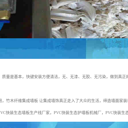
，质量是基本，快键安装方便清洁，无、无漆、无胶、无污染，做到真正
用，竹木纤维集成墙板 让集成墙饰真正走入了大众的生活，缔造墙面家装
PVC快装生态墙板生产线厂家，PVC快装生态护墙板机械厂，PVC快装生