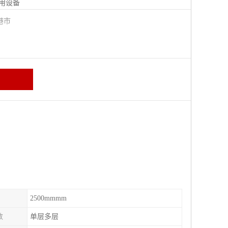
用设备
港市
2500mmmm
数
单层多层