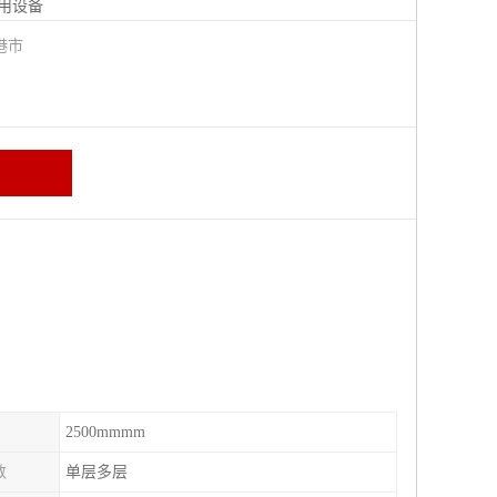
用设备
港市
2500mmmm
数
单层多层