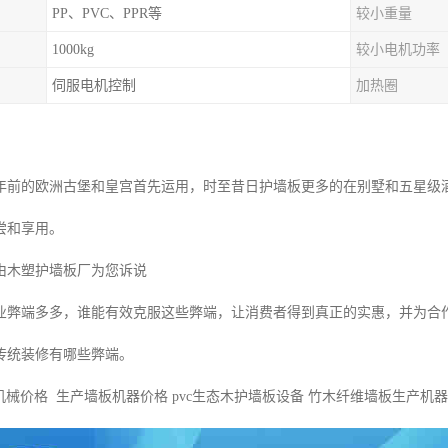
PP、PVC、PPR等
较小重量
1000kg
较小电机功率
伺服电机控制
加热圈
年前的欧洲古堡和皇宫首先运用，时至昔日护墙板更多的在别墅和五星级
尝和享用。
由木塑护墙板厂为您诉说
业弊端多多，谁能有效克服这些弊端，让消费者得到真正的实惠，并为合
传统装修有哪些弊端。
机械价格 生产墙板机器价格 pvc生态木护墙板设备 竹木纤维墙板生产机器