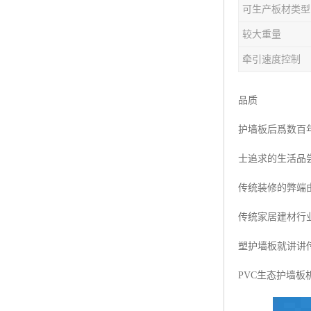
可生产板材类型
塑料板材生产线
较大重量
碳晶板生产线
牵引速度控制
长城板设备
品质
PET片材设备
护墙板后爲数百
树脂瓦设备
士追求的生活品
琉璃瓦设备
传统装修的弊端
塑料中空模板机器
传统家居建材行
管材生产线
塑护墙板就讲讲
PVC生态护墙板