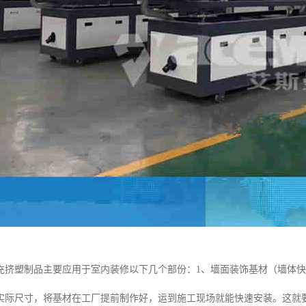
充挤塑制品主要应用于室内装修以下几个部份：1、墙面装饰基材（墙体快
实际尺寸，将基材在工厂提前制作好，运到施工现场就能快速安装。这就要