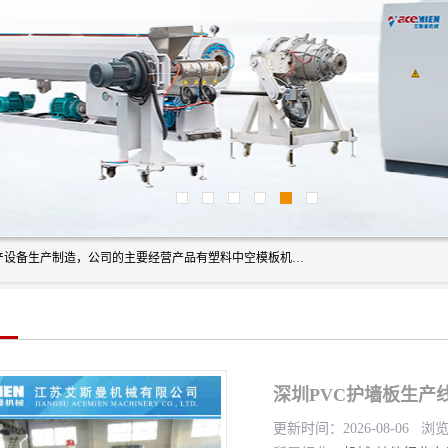
艾斯曼(张家港)技术工程设备有限公司是一家以新型建材生产设备生产制造，公司的主要经营产品有塑料中空模板机器、PET片材设备、可降解餐盒设备、树脂瓦设备、管材生产线、琉璃瓦设备等，艾斯曼机械在国内及国外享有较高盛誉拥有众多长期合作的老客户。
深圳PVC护墙板生产
更新时间：2026-08-06 浏