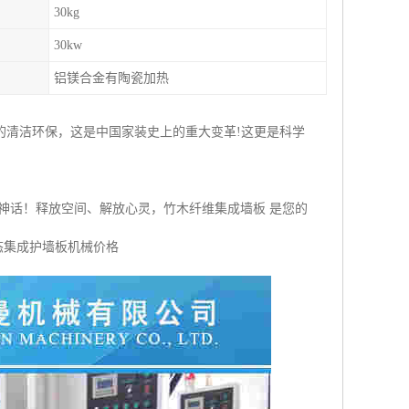
30kg
30kw
铝镁合金有陶瓷加热
的清洁环保，这是中国家装史上的重大变革!这更是科学
神话！释放空间、解放心灵，竹木纤维集成墙板 是您的
态集成护墙板机械价格