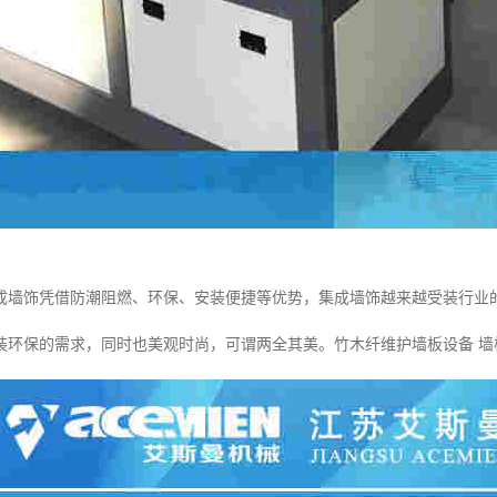
成墙饰凭借防潮阻燃、环保、安装便捷等优势，集成墙饰越来越受装行业
装环保的需求，同时也美观时尚，可谓两全其美。竹木纤维护墙板设备 墙板