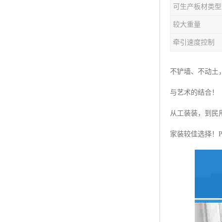
可生产板材类型
塑料板材生产线
较大重量
碳晶板生产线
牵引速度控制
长城板设备
不铲墙、不动土
PET片材设备
与艺术的结合！
树脂瓦设备
从工装装，到民
琉璃瓦设备
家装较佳选择！
塑料中空模板机器
管材生产线