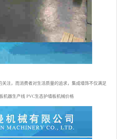
的关注，而消费者对生活质量的追求，集成墙饰不仅满足
机器生产线 PVC生态护墙板机械价格