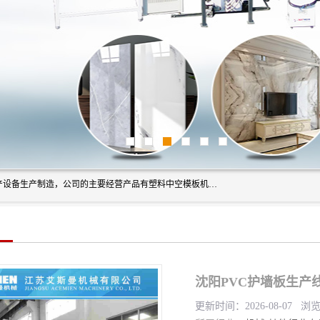
艾斯曼(张家港)技术工程设备有限公司是一家以新型建材生产设备生产制造，公司的主要经营产品有塑料中空模板机器、PET片材设备、可降解餐盒设备、树脂瓦设备、管材生产线、琉璃瓦设备等，艾斯曼机械在国内及国外享有较高盛誉拥有众多长期合作的老客户。
更新时间：2026-08-07 浏