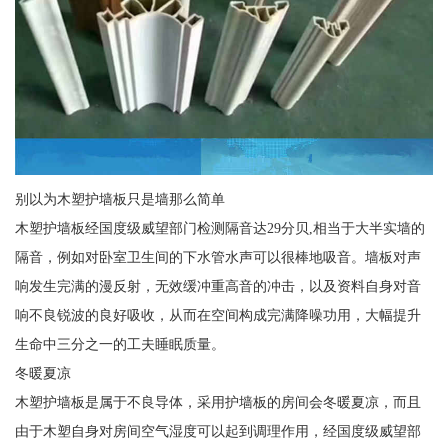
别以为木塑护墙板只是墙那么简单
木塑护墙板经国度级威望部门检测隔音达29分贝,相当于大半实墙的
隔音，例如对卧室卫生间的下水管水声可以很棒地吸音。墙板对声
响发生完满的漫反射，无效缓冲重高音的冲击，以及资料自身对音
响不良锐波的良好吸收，从而在空间构成完满降噪功用，大幅提升
生命中三分之一的工夫睡眠质量。
冬暖夏凉
木塑护墙板是属于不良导体，采用护墙板的房间会冬暖夏凉，而且
由于木塑自身对房间空气湿度可以起到调理作用，经国度级威望部