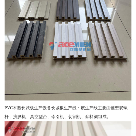
PVC木塑长城板生产设备长城板生产线：该生产线主要由锥型双螺
杆，挤胶机、真空型台、牵引机、切割机、翻料架组成。