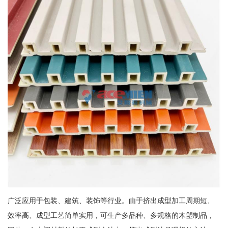
广泛应用于包装、建筑、装饰等行业。由于挤出成型加工周期短、
效率高、成型工艺简单实用，可生产多品种、多规格的木塑制品，