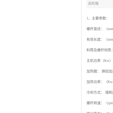
齿轮箱
塑料板材生产线
碳晶板生产线
1、主要参数：
长城板设备
螺杆直径：（mm） 
PET片材设备
有效长度：（mm）
树脂瓦设备
料筒及螺杆材质： 3
主机功率（Kw）：
琉璃瓦设备
加热圈： 铸铝加
塑料中空模板机器
加热功率：（Kw）
管材生产线
冷却方式： 强制
螺杆转速：（rpm