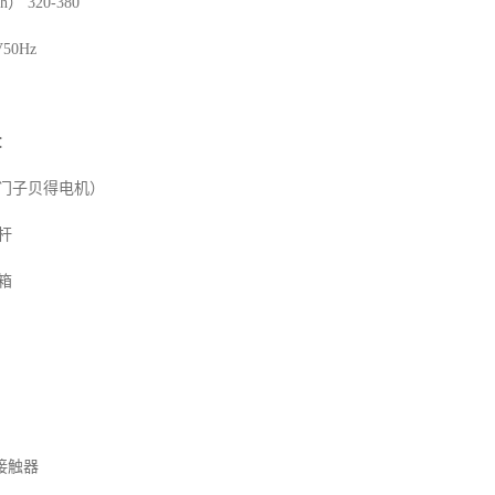
 320-380
50Hz
：
西门子贝得电机）
杆
箱
接触器