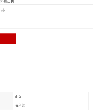
塑料挤出机
港市
正泰
海利普