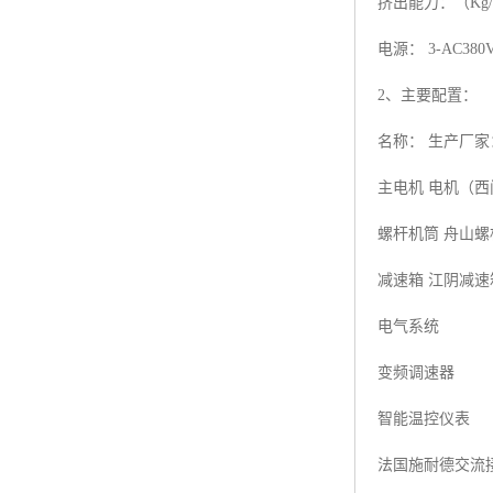
挤出能力：（Kg/h）
电源： 3-AC380V
2、主要配置：
名称： 生产厂家
主电机 电机（
螺杆机筒 舟山螺
减速箱 江阴减速
电气系统
变频调速器
智能温控仪表
法国施耐德交流