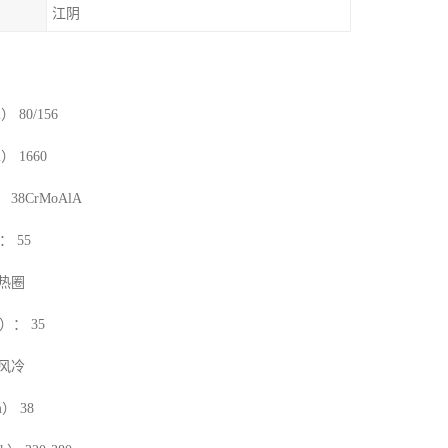
江阴
80/156
 1660
8CrMoAlA
 55
热圈
： 35
风冷
） 38