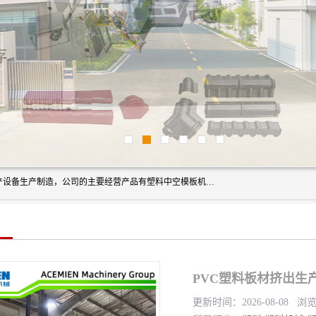
艾斯曼(张家港)技术工程设备有限公司是一家以新型建材生产设备生产制造，公司的主要经营产品有塑料中空模板机器、PET片材设备、可降解餐盒设备、树脂瓦设备、管材生产线、琉璃瓦设备等，艾斯曼机械在国内及国外享有较高盛誉拥有众多长期合作的老客户。
PVC塑料板材挤出生
更新时间：2026-08-08 浏