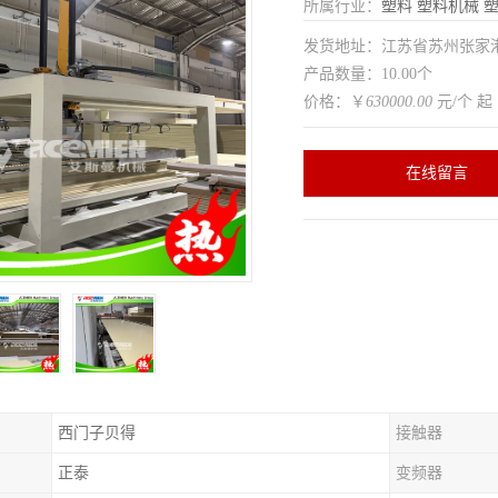
所属行业：
塑料
塑料机械
发货地址：江苏省苏州张家
产品数量：10.00个
价格：￥
630000.00
元/个 起
在线留言
西门子贝得
接触器
正泰
变频器