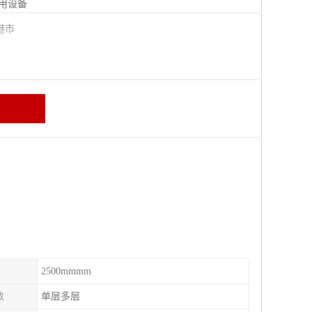
用设备
港市
2500mmmm
数
单层多层