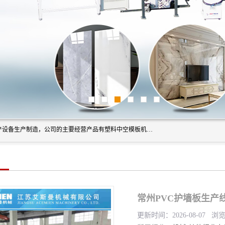
艾斯曼(张家港)技术工程设备有限公司是一家以新型建材生产设备生产制造，公司的主要经营产品有塑料中空模板机器、PET片材设备、可降解餐盒设备、树脂瓦设备、管材生产线、琉璃瓦设备等，艾斯曼机械在国内及国外享有较高盛誉拥有众多长期合作的老客户。
常州PVC护墙板生产
更新时间：2026-08-07 浏