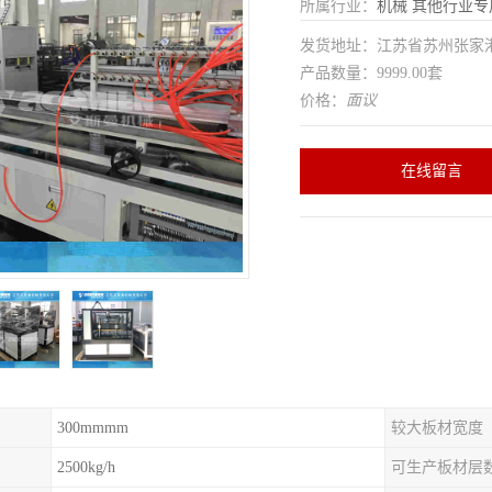
所属行业：
机械
其他行业专
发货地址：江苏省苏州张家
产品数量：9999.00套
价格：
面议
在线留言
300mmmm
较大板材宽度
2500kg/h
可生产板材层