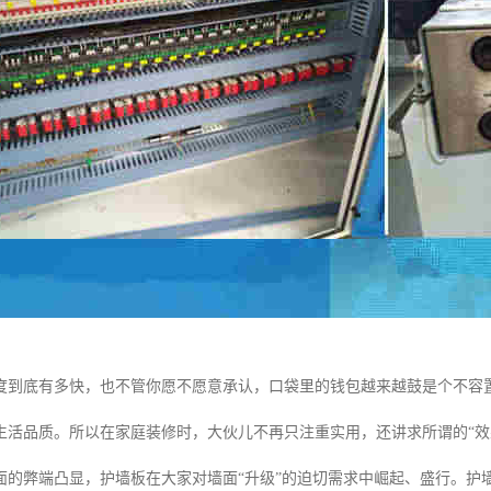
度到底有多快，也不管你愿不愿意承认，口袋里的钱包越来越鼓是个不容
生活品质。所以在家庭装修时，大伙儿不再只注重实用，还讲求所谓的“效
面的弊端凸显，护墙板在大家对墙面“升级”的迫切需求中崛起、盛行。护