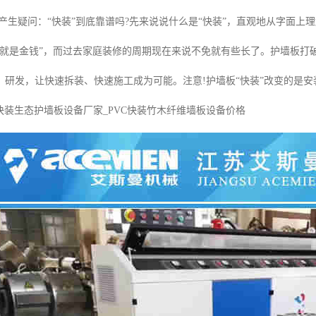
就产生疑问：“快装”到底靠谱吗?先来说说什么是“快装”，直观地从字面
间就是金钱”，而过去家庭装修的周期现在来说不免就有些长了。护墙板打
研发，让快速拆装、快速施工成为可能。注意!护墙板“快装”改变的是安装速
c快装生态护墙板设备厂家_PVC快装竹木纤维墙板设备价格