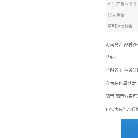
可生产板材类型
塑料板材生产线
较大重量
碳晶板生产线
牵引速度控制
长城板设备
时尚高雅 品种
PET片材设备
特魅力。
树脂瓦设备
省时省工 在设
琉璃瓦设备
在为装修周期太
塑料中空模板机器
隔音 隔音效果
管材生产线
PVC快装竹木