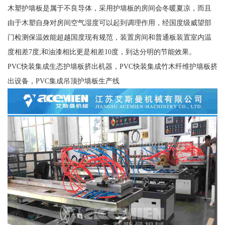
木塑护墙板是属于不良导体，采用护墙板的房间会冬暖夏凉，而且
由于木塑自身对房间空气湿度可以起到调理作用，经国度级威望部
门检测保温效能超越国度现有规范，装置房间和普通板装置室内温
度相差7度;和油漆相比更是相差10度，到达分明的节能效果。
PVC快装集成生态护墙板挤出机器，PVC快装集成竹木纤维护墙板挤
出设备，PVC集成吊顶护墙板生产线