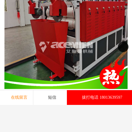
防火 可耐800℃以上的高温。经测试，耐火性能完全符合即将推出
在线留言
短信
拔打电话 18013639597
的防火门新标准。隔热效果远高于传统工艺生产的防火门，隔热性
能完全符合即将推出的防火门新标准以及建筑规范节能新要求。