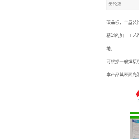
齿轮箱
塑料板材生产线
碳晶板生产线
碳晶板，全屋装
长城板设备
精湛的加工工艺
PET片材设备
地。
树脂瓦设备
可根据一般焊接
本产品其表面光
琉璃瓦设备
塑料中空模板机器
管材生产线