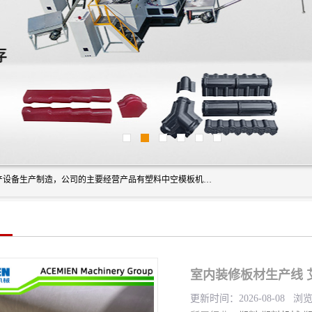
艾斯曼(张家港)技术工程设备有限公司是一家以新型建材生产设备生产制造，公司的主要经营产品有塑料中空模板机器、PET片材设备、可降解餐盒设备、树脂瓦设备、管材生产线、琉璃瓦设备等，艾斯曼机械在国内及国外享有较高盛誉拥有众多长期合作的老客户。
室内装修板材生产线 
更新时间：2026-08-08 浏