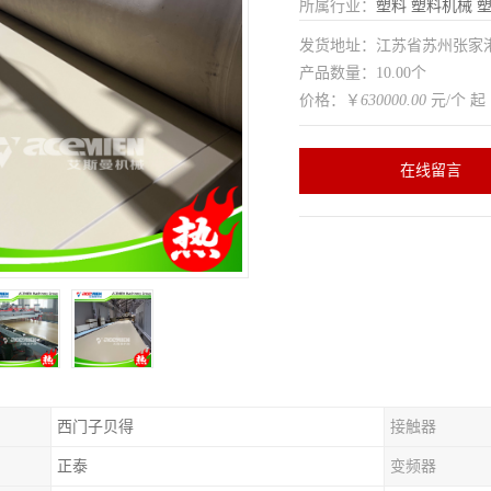
所属行业：
塑料
塑料机械
发货地址：江苏省苏州张家
产品数量：10.00个
价格：￥
630000.00
元/个 起
在线留言
西门子贝得
接触器
正泰
变频器