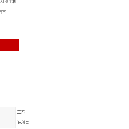
塑料挤出机
港市
正泰
海利普