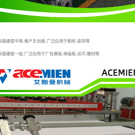
表面硬度中等,难产生划痕,广泛应用于橱柜,装饰等
表面硬度一般,广泛应用于广告展板,裱画板,丝印,雕刻等