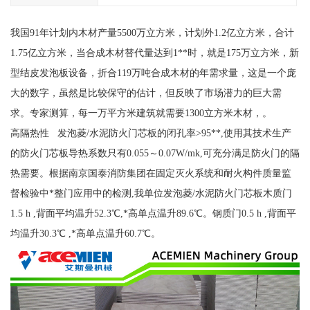
我国91年计划内木材产量5500万立方米，计划外1.2亿立方米，合计
1.75亿立方米，当合成木材替代量达到1**时，就是175万立方米，新
型结皮发泡板设备，折合119万吨合成木材的年需求量，这是一个庞
大的数字，虽然是比较保守的估计，但反映了市场潜力的巨大需
求。专家测算，每一万平方米建筑就需要1300立方米木材，。
高隔热性 发泡菱/水泥防火门芯板的闭孔率>95**,使用其技术生产
的防火门芯板导热系数只有0.055～0.07W/mk,可充分满足防火门的隔
热需要。根据南京国泰消防集团在固定灭火系统和耐火构件质量监
督检验中*整门应用中的检测,我单位发泡菱/水泥防火门芯板木质门
1.5 h ,背面平均温升52.3℃,*高单点温升89.6℃。钢质门0.5 h ,背面平
均温升30.3℃ ,*高单点温升60.7℃。