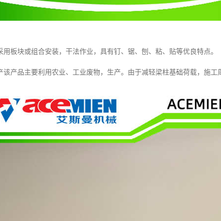
采用板块或组合安装，干法作业，具有钉、锯、刨、粘、贴等优良特点。
产该产品主要利用农业、工业废物，生产。由于减轻梁柱基础荷载，施工周