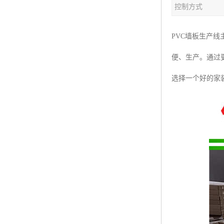
控制方式
塑料板材生产线
碳晶板生产线
PVC墙板生产
长城板设备
便、生产。通过
PET片材设备
选择一个好的家
树脂瓦设备
琉璃瓦设备
塑料中空模板机器
管材生产线