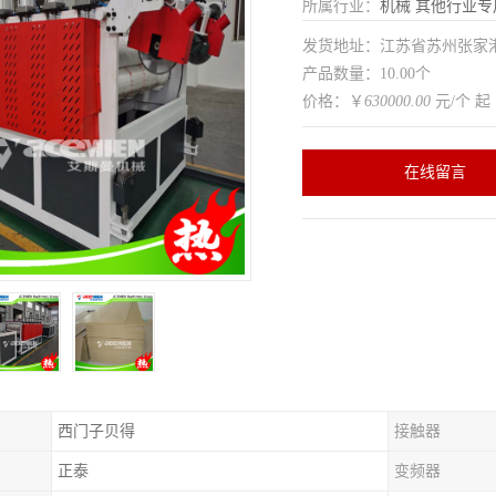
所属行业：
机械
其他行业专
发货地址：江苏省苏州张家
产品数量：10.00个
价格：￥
630000.00
元/个 起
在线留言
西门子贝得
接触器
正泰
变频器