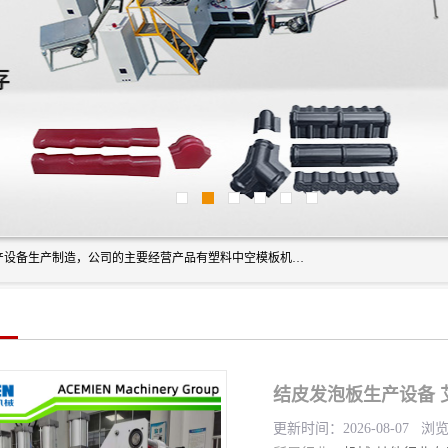
艾斯曼(张家港)技术工程设备有限公司是一家以新型建材生产设备生产制造，公司的主要经营产品有塑料中空模板机器、PET片材设备、可降解餐盒设备、树脂瓦设备、管材生产线、琉璃瓦设备等，艾斯曼机械在国内及国外享有较高盛誉拥有众多长期合作的老客户。
结皮发泡板生产设备 
更新时间：2026-08-07 浏