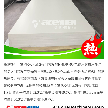
高隔热性 发泡菱/水泥防火门芯板的闭孔率>95**,使用其技术生产
的防火门芯板导热系数只有0.055～0.07W/mk,可充分满足防火门的隔
热需要。根据南京国泰消防集团在固定灭火系统和耐火构件质量监
督检验中*整门应用中的检测,我单位发泡菱/水泥防火门芯板木质门
1.5 h ,背面平均温升52.3℃,*高单点温升89.6℃。钢质门0.5 h ,背面平
均温升30.3℃ ,*高单点温升60.7℃。