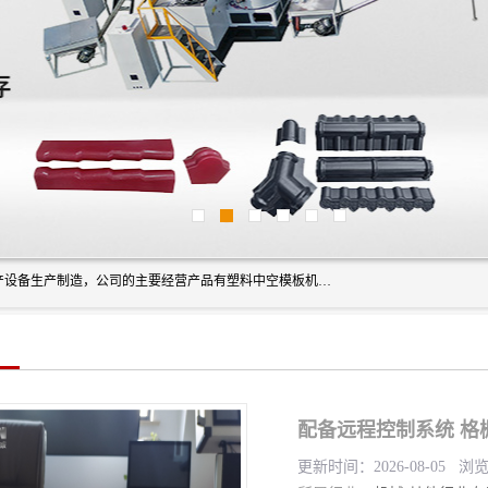
艾斯曼(张家港)技术工程设备有限公司是一家以新型建材生产设备生产制造，公司的主要经营产品有塑料中空模板机器、PET片材设备、可降解餐盒设备、树脂瓦设备、管材生产线、琉璃瓦设备等，艾斯曼机械在国内及国外享有较高盛誉拥有众多长期合作的老客户。
配备远程控制系统 格
更新时间：2026-08-05 浏