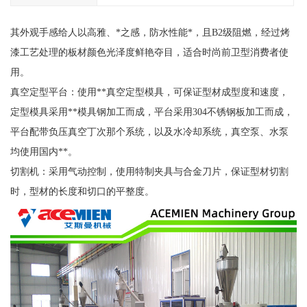
其外观手感给人以高雅、*之感，防水性能*，且B2级阻燃，经过烤
漆工艺处理的板材颜色光泽度鲜艳夺目，适合时尚前卫型消费者使
用。
真空定型平台：使用**真空定型模具，可保证型材成型度和速度，
定型模具采用**模具钢加工而成，平台采用304不锈钢板加工而成，
平台配带负压真空丁次那个系统，以及水冷却系统，真空泵、水泵
均使用国内**。
切割机：采用气动控制，使用特制夹具与合金刀片，保证型材切割
时，型材的长度和切口的平整度。