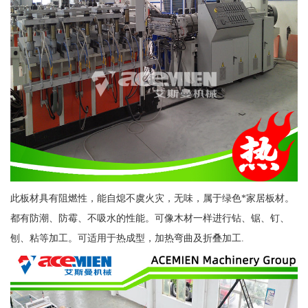
此板材具有阻燃性，能自熄不虞火灾，无味，属于绿色*家居板材。
都有防潮、防霉、不吸水的性能。可像木材一样进行钻、锯、钉、
刨、粘等加工。可适用于热成型，加热弯曲及折叠加工.