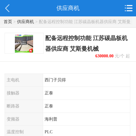
供应商机
首页
>
供应商机
> 配备远程控制功能 江苏碳晶板机器供应商 艾斯曼
机械
配备远程控制功能 江苏碳晶板机
器供应商 艾斯曼机械
630000.00
元/个 起
主电机
西门子贝得
接触器
正泰
断路器
正泰
变频器
海利普
温度控制
PLC