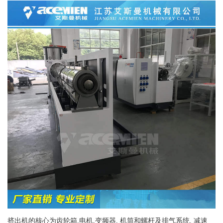
挤出机的核心为齿轮箱,电机,变频器, 机筒和螺杆及排气系统. 减速