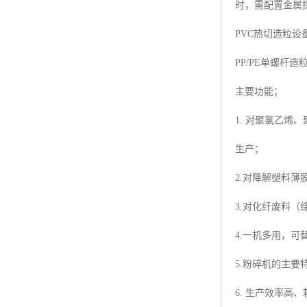
时，需配置金属
塑料板材生产线
PVC热切造粒设
碳晶板生产线
PP/PE单螺杆
长城板设备
主要功能；
PET片材设备
1. 对聚氯乙
树脂瓦设备
生产；
琉璃瓦设备
2.对降解塑料
塑料中空模板机器
3.对化纤废料
管材生产线
4.一机多用，可
5.粉碎机的主要
6. 生产效率高