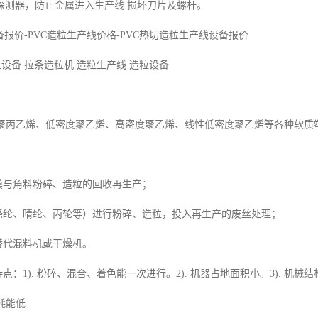
探测器，防止金属进入生产线 损坏刀片及螺杆。
备报价-PVC造粒生产线价格-PVC热切造粒生产线设备报价
造粒设备 拉条造粒机 造粒生产线 造粒设备
烯、聚丙乙烯、低密度聚乙烯、高密度聚乙烯、线性低密度聚乙烯等各种软
薄膜与角料粉碎、造粒的回收再生产；
（绦纶、睛纶、丙轮等）进行粉碎、造粒，投入再生产的废丝处理；
替代混料机或干燥机。
特点：1). 粉碎、混合、着色能一次进行。2). 机器占地面积小。3). 机
、耗能低