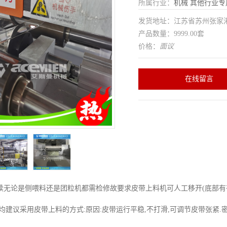
所属行业：
机械
其他行业专
发货地址：江苏省苏州张家
产品数量：9999.00套
价格：
面议
在线留言
续无论是侧喂料还是团粒机都需检修故要求皮带上料机可人工移开(底部有
均建议采用皮带上料的方式:原因:皮带运行平稳,不打滑,可调节皮带张紧