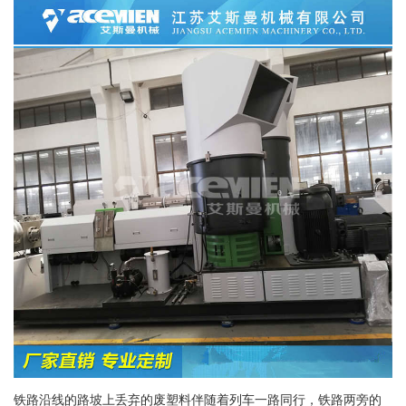
铁路沿线的路坡上丢弃的废塑料伴随着列车一路同行，铁路两旁的