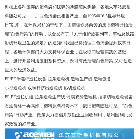
树枝上各种废弃的塑料袋和破碎的薄膜随风飘扬，各地火车站废塑
料随处可见……。白色污染已相当严重，自1995年“6.5世界环境
日”以来，在环保局和的带动下，由清理铁路两旁的废旧塑料开始治
理“白色污染”的行动，联合发布了《关于维护旅客列车、车站及铁路
沿线环境卫生的规定》的通知中我国已将治理白色污染提到议事日
程，各地环保部门大力支持环保企业，在吸取门经营实践的基础
上，进行开发利用废旧塑料资源，既可有效治理白色污染,又可创造
巨大的经济效益。
PP/PE单螺杆造粒设备 拉条造粒机 造粒生产线 造粒设备
小型造粒机 双螺杆挤出造粒线 热切造粒机
PP PE造粒机组 拉条造粒生产线 薄膜双阶造粒机 拉条切粒造粒设备
石油价格一再高涨，塑料原料昂贵不下，废旧塑料随处可见，“白色
污染”日趋严重。政策大力提倡并鼓励企业回收利用，是利国利民发
家致富的好产业。