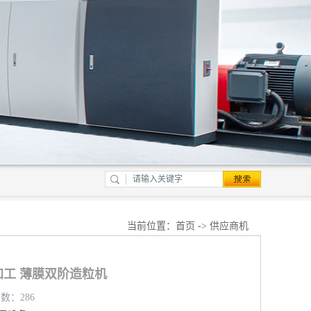
当前位置：
首页
->
供应商机
工 薄膜双阶造粒机
览数：286