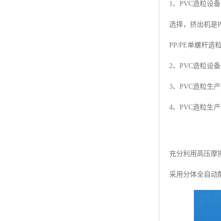
1、PVC造粒设
塑料板材生产线
选择，挤出机是P
碳晶板生产线
PP/PE单螺杆
长城板设备
2、PVC造粒
PET片材设备
3、PVC造粒
树脂瓦设备
4、PVC造粒
琉璃瓦设备
塑料中空模板机器
管材生产线