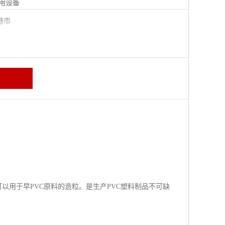
用设备
港市
可以用于早PVC原料的造粒。是生产PVC塑料制品不可缺