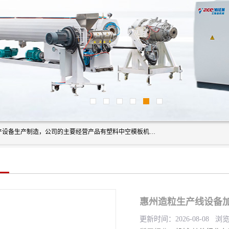
艾斯曼(张家港)技术工程设备有限公司是一家以新型建材生产设备生产制造，公司的主要经营产品有塑料中空模板机器、PET片材设备、可降解餐盒设备、树脂瓦设备、管材生产线、琉璃瓦设备等，艾斯曼机械在国内及国外享有较高盛誉拥有众多长期合作的老客户。
惠州造粒生产线设备加
更新时间：2026-08-08 浏