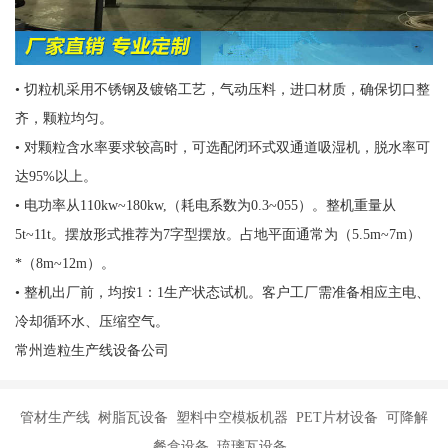
• 切粒机采用不锈钢及镀铬工艺，气动压料，进口材质，确保切口整
齐，颗粒均匀。
• 对颗粒含水率要求较高时，可选配闭环式双通道吸湿机，脱水率可
达95%以上。
• 电功率从110kw~180kw,（耗电系数为0.3~055）。整机重量从
5t~11t。摆放形式推荐为7字型摆放。占地平面通常为（5.5m~7m）
*（8m~12m）。
• 整机出厂前，均按1：1生产状态试机。客户工厂需准备相应主电、
冷却循环水、压缩空气。
常州造粒生产线设备公司
管材生产线 树脂瓦设备 塑料中空模板机器 PET片材设备 可降解
餐盒设备 琉璃瓦设备