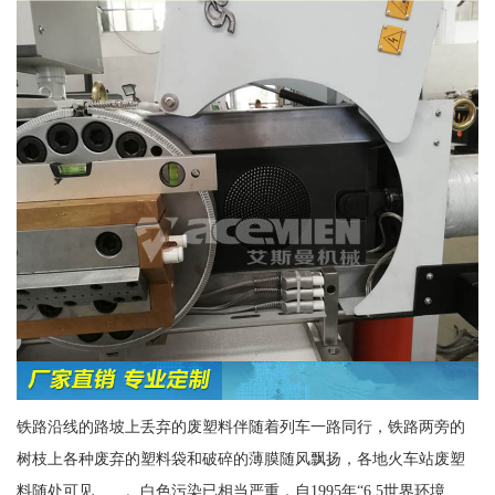
铁路沿线的路坡上丢弃的废塑料伴随着列车一路同行，铁路两旁的
树枝上各种废弃的塑料袋和破碎的薄膜随风飘扬，各地火车站废塑
料随处可见……。白色污染已相当严重，自1995年“6.5世界环境