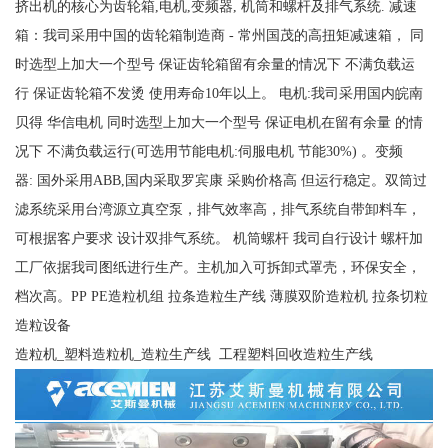
挤出机的核心为齿轮箱,电机,变频器, 机筒和螺杆及排气系统. 减速
箱：我司采用中国的齿轮箱制造商 - 常州国茂的高扭矩减速箱， 同
时选型上加大一个型号 保证齿轮箱留有余量的情况下 不满负载运
行 保证齿轮箱不发烫 使用寿命10年以上。 电机:我司采用国内皖南
贝得 华信电机 同时选型上加大一个型号 保证电机在留有余量 的情
况下 不满负载运行(可选用节能电机:伺服电机 节能30%) 。变频
器: 国外采用ABB,国内采取罗宾康 采购价格高 但运行稳定。双筒过
滤系统采用台湾源立真空泵，排气效率高，排气系统自带卸料车，
可根据客户要求 设计双排气系统。 机筒螺杆 我司自行设计 螺杆加
工厂依据我司图纸进行生产。主机加入可拆卸式罩壳，环保安全，
档次高。PP PE造粒机组 拉条造粒生产线 薄膜双阶造粒机 拉条切粒
造粒设备
造粒机_塑料造粒机_造粒生产线 工程塑料回收造粒生产线