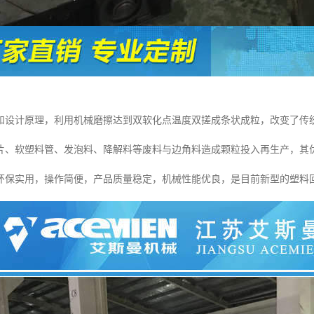
和设计原理，利用机械磨擦达到双软化点温度双搓成条状成粒，改变了传
片、软塑料管、发泡料、降解料等废料与边角料造成颗粒投入再生产，其
环保实用，操作简便，产品质量稳定，机械性能优良，是目前新型的塑料