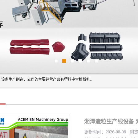
艾斯曼(张家港)技术工程设备有限公司是一家以新型建材生产设备生产制造，公司的主要经营产品有塑料中空模板机器、PET片材设备、可降解餐盒设备、树脂瓦设备、管材生产线、琉璃瓦设备等，艾斯曼机械在国内及国外享有较高盛誉拥有众多长期合作的老客户。
湘潭造粒生产线设备 
更新时间：2026-08-08 浏