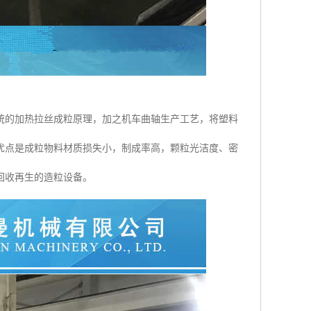
统的加热拉丝成粒原理，加之机车曲轴生产工艺，将塑料
优点是成粒物料材质损失小，制成率高，颗粒光洁度、密
回收再生的造粒设备。