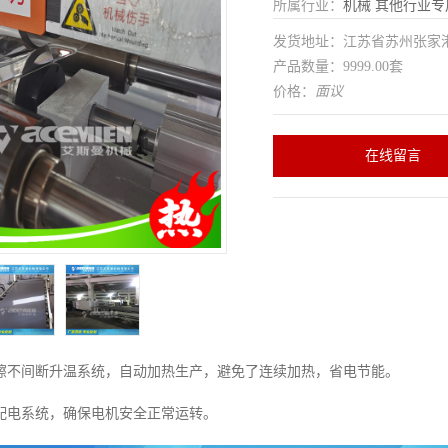
所属行业：
机械
其他行业专
发货地址：江苏省苏州张家
产品数量：9999.00套
价格：
面议
在线留言
擦不间断升温系统，自动加热生产，避免了连续加热，省电节能。
配电系统，确保电机安全正常运转。