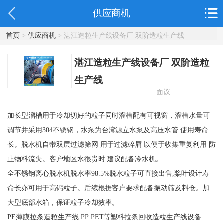
供应商机
首页
>
供应商机
> 湛江造粒生产线设备厂 双阶造粒生产线
湛江造粒生产线设备厂 双阶造粒
生产线
面议
加长型溜槽用于冷却切好的粒子同时溜槽配有可视窗，溜槽水量可
调节并采用304不锈钢，水泵为台湾源立水泵及高压水管 使用寿命
长。脱水机自带双层过滤筛网 用于过滤碎屑 以便于收集重复利用 防
止物料流失。客户地区水很贵时 建议配备冷水机。
全不锈钢离心脱水机脱水率98.5%脱水粒子可直接出售,桨叶设计寿
命长亦可用于高钙粒子。后续根据客户要求配备振动筛及料仓。加
大型底部水箱，保证粒子冷却效率。
PE薄膜拉条造粒生产线 PP PET等塑料拉条回收造粒生产线设备