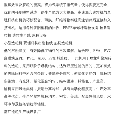
混炼效果及胶粒的密实。双排气系统了排气量，使得挥脱更完全。
优化的强制喂料系统，使生产能力大大提高。高速混合造粒机与单
螺杆挤出机的巧妙配合。薄膜、纤维等物料经高速切碎后直接加入
挤出机。适用各种废旧塑料的回收。PP/PE单螺杆造粒设备 拉条造
粒机 造粒生产线 造粒设备
小型造粒机 双螺杆挤出造粒线 热切造粒机
低的溶融温度，有效降低了物料的再次降解。适合PE、EVA、PVC
废膜块及PE、PVC、ABS、PP配料造粒。 此机用于尼龙和聚粉碎
料的造粒，采用双阶子母机结构，达到双层过滤的目的，更加有效
的去除回料中所含的杂质，并能充分排气，使塑化更均匀，颗粒结
实饱满，有光泽。塑化混合均匀，结构紧凑，耗能低，产量高。
辅机采用风送集料，振动分离冷却，具有自动化程度高，生产效率
高等优点。生产的塑料颗粒均匀、密实、美观。配套热切风冷、水
环冷却及拉条切粒等辅机。
湛江造粒生产线设备厂