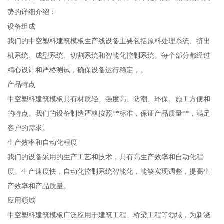
势的详细介绍：
设备组成
我们的中空塑料建筑模板生产线设备主要包括原料处理系统、挤出
机系统、成型系统、切割系统和智能化控制系统。每个部分都经过
精心设计和严格测试，确保设备运行稳定，。
产品特点
中空塑料建筑模板具有材质轻、强度高、防潮、环保、施工方便和
的特点。我们的设备制造严格按照**标准，保证产品质量**，满足
客户的需求。
生产效率和自动化程度
我们的设备采用的生产工艺和技术，具有高生产效率和自动化程
度。生产速度快，自动化控制系统智能化，能够实现调整，提高生
产效率和产品质量。
应用领域
中空塑料建筑模板广泛应用于建筑工程、桥梁工程等领域，为新浇