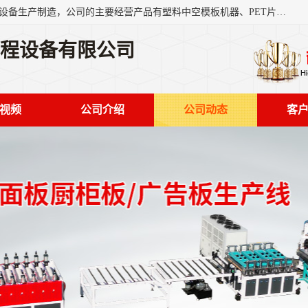
艾斯曼(张家港)技术工程设备有限公司是一家以新型建材生产设备生产制造，公司的主要经营产品有塑料中空模板机器、PET片材设备、可降解餐盒设备、树脂瓦设备、管材生产线、琉璃瓦设备等，艾斯曼机械在国内及国外享有较高盛誉拥有众多长期合作的老客户。
工程设备有限公司
视频
公司介绍
公司动态
客