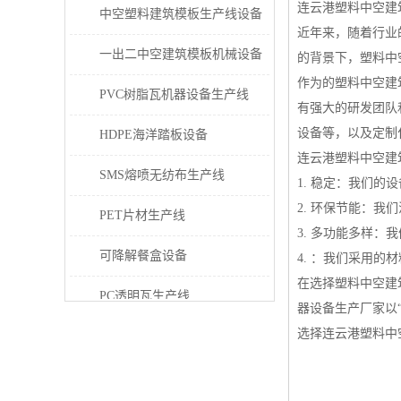
连云港塑料中空建
中空塑料建筑模板生产线设备
近年来，随着行业
一出二中空建筑模板机械设备
的背景下，塑料中
作为的塑料中空建
PVC树脂瓦机器设备生产线
有强大的研发团队
设备等，以及定制
HDPE海洋踏板设备
连云港塑料中空建
SMS熔喷无纺布生产线
1. 稳定：我们
2. 环保节能：
PET片材生产线
3. 多功能多样
可降解餐盒设备
4. ：我们采用
在选择塑料中空建
PC透明瓦生产线
器设备生产厂家以
选择连云港塑料中
PVC/PE/PPR 管材生产线
三层共挤塑料建筑模板设备