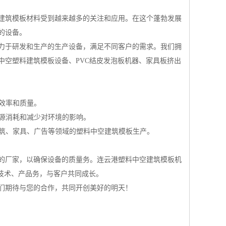
建筑模板材料受到越来越多的关注和应用。在这个蓬勃发展
的设备。
力于研发和生产的生产设备，满足不同客户的需求。我们拥
中空塑料建筑模板设备、PVC结皮发泡板机器、家具板挤出
产效率和质量。
能源消耗和减少对环境的影响。
建筑、家具、广告等领域的塑料中空建筑模板生产。
的厂家，以确保设备的质量务。连云港塑料中空建筑模板机
技术、产品务，与客户共同成长。
们期待与您的合作，共同开创美好的明天！